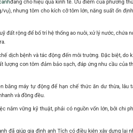
canh
đang cho hiệu quả kinh tế. Ưu điểm của phương thứ
g/vụ), nhưng tôm cho kích cỡ tôm lớn, năng suất ổn định
uỹ đất rộng để bố trí hệ thống ao nuôi, xử lý nước, chứa n
ra.
 chế dịch bệnh và tác động đến môi trường. Đặc biệt, do 
hất lượng con tôm đảm bảo sạch, đáp ứng nhu cầu của th
ện bằng máy tự động để hạn chế thức ăn dư thừa, lâu t
 nhanh và đồng đều.
iệc nắm vững kỹ thuật, phải có nguồn vốn lớn, bởi chi ph
h đã giúp gia đình anh Tích có điều kiện xây dựng lại nh