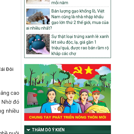
mỗi năm
1451/QĐ-UBND
Bán lượng gạo khổng lồ, Việt
Phê duyệt danh sách các xã thuộc nhóm
Nam cũng là nhà nhập khẩu
1, nhóm 2, nhóm 3 trong xây dựng nông
gạo lớn thứ 2 thế giới, mua của
thôn mới giai đoạn 2026-2030 trên địa
ai nhiều nhất?
bàn tỉnh Nghệ An
Sự thật loại trứng xanh lè xanh
103/PTNT-NTM
lét siêu độc, lạ, giá gần 1
Về việc đăng ký thực hiện Dự án liên kết
triệu/quả, được rao bán rầm rộ
theo chuỗi giá trị thuộc Dự án 2 –
khắp các chợ
Chương trình Mục tiêu quốc gia Giảm
nghèo bền vững giai đoạn 2021-2025
được kéo dài sang năm 2026
ái Đôi
827/QĐ-BNNMT
Quyết định Ban hành Kế hoạch triển khai
thực hiện Chương trình mục tiêu quốc gia
nâng cao
xây dựng nông thôn mới, giảm nghèo
bền vững và phát triển kinh tế – xã hội
. Nhờ đó
vùng đồng bào dân tộc thiểu số và miền
núi giai đoạn 2026-2035, giai đoạn I: Từ
ng nhiều
năm 2026 đến năm 2030
14/2026/TT-BNNMT
THĂM DÒ Ý KIẾN
Hướng dẫn thực hiện một số nội dung
ghề nuôi