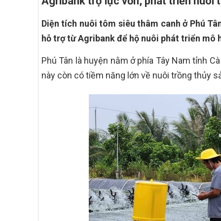
Agribank trợ lực vốn, phát triển nuô
Diện tích nuôi tôm siêu thâm canh ở Phú Tâ
hỗ trợ từ Agribank để hộ nuôi phát triển mô 
Phú Tân là huyện nằm ở phía Tây Nam tỉnh Cà M
này còn có tiềm năng lớn về nuôi trồng thủy sả