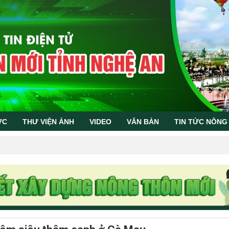
ỨC
THƯ VIỆN ẢNH
VIDEO
VĂN BẢN
TIN TỨC NÔNG