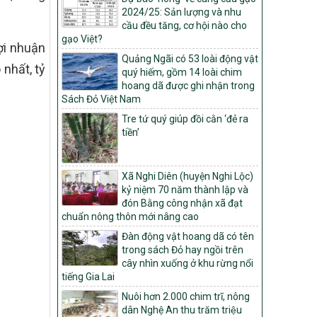
Môi trường
2024/25: Sản lượng và nhu
Quyết định số: 26/2026/QĐ-TTg
cầu đều tăng, cơ hội nào cho
Quyết định ban hành Bộ tiêu chí và quy
gạo Việt?
ợi nhuận
trình đánh giá, phân hạng sản phẩm Mỗi
Quảng Ngãi có 53 loài động vật
xã một sản phẩm
nhất, tỷ
quý hiếm, gồm 14 loài chim
số: 19/2026/QĐ-TTg
hoang dã được ghi nhận trong
Quy định điều kiện, trình tự, thủ tục, hồ sơ
Sách Đỏ Việt Nam
xét, công nhận, công bố và thu hồi quyết
Tre tứ quý giúp đồi cằn ‘đẻ ra
định công nhận xã đạt chuẩn nông thôn
tiền’
mới, xã đạt nông thôn mới hiện đại và
tỉnh, thành phố hoàn thành nhiệm vụ xây
dựng nông thôn mới giai đoạn 2026 –
Xã Nghi Diên (huyện Nghi Lộc)
2030
kỷ niệm 70 năm thành lập và
Quyết định số 16/2026/QĐ-TTg
đón Bằng công nhận xã đạt
Quy định nguyên tắc, tiêu chí, định mức
chuẩn nông thôn mới nâng cao
phân bổ ngân sách trung ương và tỉ lệ
Đàn động vật hoang dã có tên
vốn đối ứng ngân sách của địa phương
trong sách Đỏ hay ngồi trên
thực hiện Chương trình mục tiêu quốc gia
cây nhìn xuống ở khu rừng nổi
xây dựng nông thôn mới, giảm nghèo
tiếng Gia Lai
bền vững và phát triển kinh tế – xã hội
vùng đồng bào dân tộc thiểu số và miền
Nuôi hơn 2.000 chim trĩ, nông
núi giai đoạn 2026 – 2030
dân Nghệ An thu trăm triệu