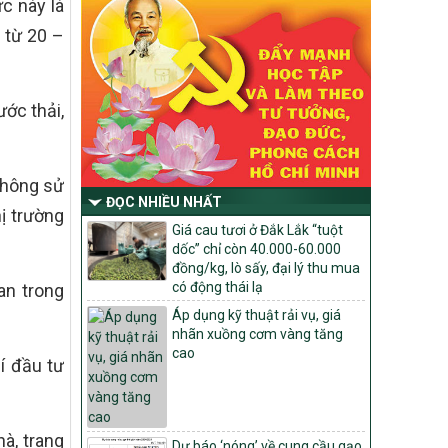
c này là
Chỉ Thị số 22-CT/TU
về đẩy mạnh thực hiện Chương trình mục
 từ 20 –
tiêu quốc gia xây dựng nông thôn mới,
giảm nghèo bền vững và phát triển kinh
tế – xã hội vùng đồng bào dân tộc thiểu
số và miền núi giai đoạn 2026 – 2030
ước thải,
trên địa bàn tỉnh Nghệ An
Quyết định số 2490/QĐ-UBND
Về việc thành lập Ban Chỉ đạo Chương
không sử
trình mục tiều quốc gia xây dựng nông
ĐỌC NHIỀU NHẤT
thôn mới, giảm nghèo bền vững và phát
ị trường
triển kinh tế – xã hội vùng đồng bào dân
Giá cau tươi ở Đắk Lắk “tuột
tộc thiểu số và miền núi giai đoạn 2026
dốc” chỉ còn 40.000-60.000
-2030 tỉnh Nghệ An
đồng/kg, lò sấy, đại lý thu mua
có động thái lạ
an trong
Thông tư Số 23/2026/TT-BNNMT
Áp dụng kỹ thuật rải vụ, giá
Thông tư Hướng dẫn thực hiện một số
nhãn xuồng cơm vàng tăng
nội dung Chương trình mục tiêu quốc gia
cao
xây dựng nông thôn mới, giảm nghèo
í đầu tư
bền vững và phát triển kinh tế – xã hội
vùng đồng bào dân tộc thiểu số và miền
núi giai đoạn 2026-2030 thuộc phạm vi
quản lý nhà nước của Bộ Nông nghiệp và
à, trang
Dự báo ‘nóng’ về cung cầu gạo