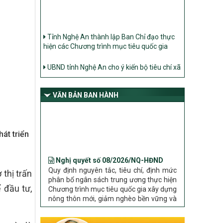
Tỉnh Nghệ An thành lập Ban Chỉ đạo thực
hiện các Chương trình mục tiêu quốc gia
UBND tỉnh Nghệ An cho ý kiến bộ tiêu chí xã
Nông thôn mới
Ban Thường vụ Tỉnh ủy Nghệ An ban hành
Chỉ thị về đẩy mạnh thực hiện Chương trình
VĂN BẢN BAN HÀNH
mục tiêu quốc gia xây dựng nông thôn mới,
giảm nghèo bền vững và phát triển kinh tế –
xã hội vùng đồng bào dân tộc thiểu số và
miền núi giai đoạn 2026 – 2030 trên địa bàn
át triển
tỉnh Nghệ An
Nghị quyết số 08/2026/NQ-HĐND
Bộ Dân tộc và Tôn giáo làm việc với UBND
Quy định nguyên tắc, tiêu chí, định mức
tỉnh về tình hình thực hiện các Chương trình
phân bổ ngân sách trung ương thực hiện
mục tiêu quốc gia trên địa bàn
thị trấn
Chương trình mục tiêu quốc gia xây dựng
nông thôn mới, giảm nghèo bền vững và
 đầu tư,
phát triển kinh tế – xã hội vùng đồng bào
dân tộc thiểu số và miền núi giai đoạn
2026 – 2030 trên địa bàn tỉnh Nghệ An