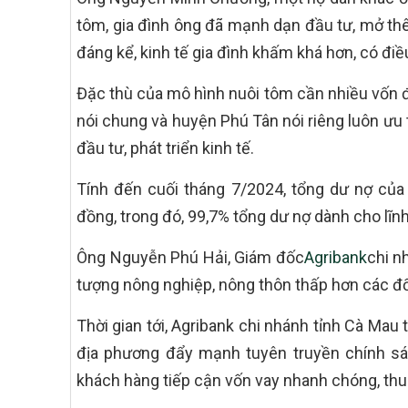
tôm, gia đình ông đã mạnh dạn đầu tư, mở th
đáng kể, kinh tế gia đình khấm khá hơn, có đi
Đặc thù của mô hình nuôi tôm cần nhiều vốn đ
nói chung và huyện Phú Tân nói riêng luôn ưu 
đầu tư, phát triển kinh tế.
Tính đến cuối tháng 7/2024, tổng dư nợ của
đồng, trong đó, 99,7% tổng dư nợ dành cho lĩn
Ông Nguyễn Phú Hải, Giám đốc
Agribank
chi n
tượng nông nghiệp, nông thôn thấp hơn các đố
Thời gian tới, Agribank chi nhánh tỉnh Cà Mau 
địa phương đẩy mạnh tuyên truyền chính sá
khách hàng tiếp cận vốn vay nhanh chóng, thuậ