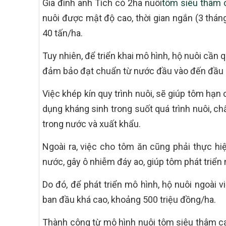
Gia đình anh Tích có 2ha nuôi
tôm siêu thâm 
nuôi được mật độ cao, thời gian ngắn (3 thán
40 tấn/ha.
Tuy nhiên, để triển khai mô hình, hộ nuôi cần q
đảm bảo đạt chuẩn từ nước đầu vào đến đầu 
Việc khép kín quy trình nuôi, sẽ giúp tôm hạn
dụng kháng sinh trong suốt quá trình nuôi, c
trong nước và xuất khẩu.
Ngoài ra, việc cho tôm ăn cũng phải thực hi
nước, gây ô nhiễm đáy ao, giúp tôm phát triển
Do đó, để phát triển mô hình, hộ nuôi ngoài v
ban đầu khá cao, khoảng 500 triệu đồng/ha.
Thành công từ mô hình nuôi tôm siêu thâm can