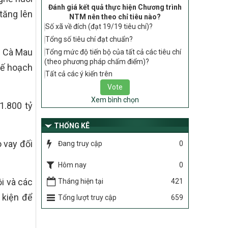
tiêu chí, điều kiện thuộc Bộ tiêu chí quốc
Đánh giá kết quả thực hiện Chương trình
tăng lên
gia về nông thôn mới giai đoạn 2026 –
NTM nên theo chỉ tiêu nào?
2030 thuộc phạm vi quản lý nhà nước
Số xã về đích (đạt 19/19 tiêu chí)?
của Bộ Nông nghiệp và Môi trường
Tổng số tiêu chí đạt chuẩn?
417/QĐ-BNNMT
h Cà Mau
Tổng mức độ tiến bộ của tất cả các tiêu chí
Phê duyệt Chương trình mục tiêu quốc
(theo phương pháp chấm điểm)?
kế hoạch
gia xây dựng nông thôn mới, giảm nghèo
Tất cả các ý kiến trên
bền vững và phát triển kinh tế – xã hội
vùng đồng bào dân tộc thiểu số và miền
núi giai đoạn 2026-2035, giai đoạn I: Từ
Xem bình chọn
1.800 tỷ
năm 2026 đến năm 2030
THỐNG KÊ
Nghị quyết số 08/2026/NQ-HĐND
Quy định nguyên tắc, tiêu chí, định mức
o vay đối
Đang truy cập
0
phân bổ ngân sách trung ương thực hiện
Chương trình mục tiêu quốc gia xây dựng
Hôm nay
0
nông thôn mới, giảm nghèo bền vững và
phát triển kinh tế – xã hội vùng đồng bào
ội và các
Tháng hiện tại
421
dân tộc thiểu số và miền núi giai đoạn
2026 – 2030 trên địa bàn tỉnh Nghệ An
 kiện để
Tổng lượt truy cập
659
Chỉ Thị số 22-CT/TU
về đẩy mạnh thực hiện Chương trình mục