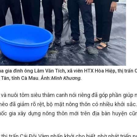
 gia đình ông Lâm Văn Tích, xã viên HTX Hòa Hiệp, thị trấn C
Tân, tỉnh Cà Mau. Ảnh:
Minh Khương.
và nuôi tôm siêu thâm canh nói riêng đã góp phần giúp 
èo đã giảm rõ rệt, bộ mặt nông thôn có nhiều khởi sắc
quốc gia xây dựng nông thôn mới trên địa bàn huyện cũ
ị trấn Cái Đôi Vàm phấn khởi cho biết, nhờ phát triển n