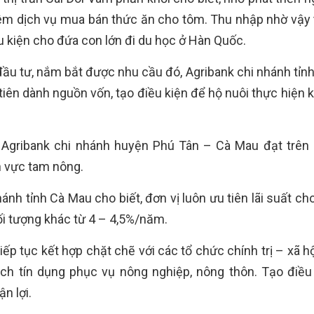
êm dịch vụ mua bán thức ăn cho tôm. Thu nhập nhờ vậy 
ều kiện cho đứa con lớn đi du học ở Hàn Quốc.
ầu tư, nắm bắt được nhu cầu đó, Agribank chi nhánh tỉn
tiên dành nguồn vốn, tạo điều kiện để hộ nuôi thực hiện 
 Agribank chi nhánh huyện Phú Tân – Cà Mau đạt trên 
h vực tam nông.
hánh tỉnh Cà Mau cho biết, đơn vị luôn ưu tiên lãi suất ch
i tượng khác từ 4 – 4,5%/năm.
tiếp tục kết hợp chặt chẽ với các tổ chức chính trị – xã h
ch tín dụng phục vụ nông nghiệp, nông thôn. Tạo điều
n lợi.