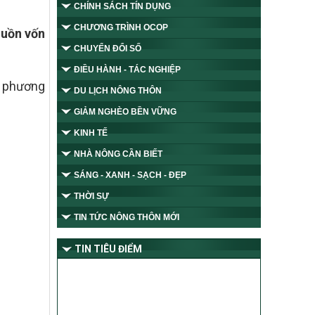
CHÍNH SÁCH TÍN DỤNG
CHƯƠNG TRÌNH OCOP
guồn vốn
CHUYỂN ĐỔI SỐ
ĐIỀU HÀNH - TÁC NGHIỆP
a phương
DU LỊCH NÔNG THÔN
GIẢM NGHÈO BỀN VỮNG
KINH TẾ
NHÀ NÔNG CẦN BIẾT
SÁNG - XANH - SẠCH - ĐẸP
THỜI SỰ
TIN TỨC NÔNG THÔN MỚI
TIN TIÊU ĐIỂM