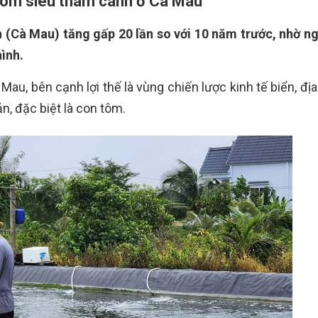
i tôm siêu thâm canh ở Cà Mau
n (Cà Mau) tăng gấp 20 lần so với 10 năm trước, nhờ n
hình.
au, bên cạnh lợi thế là vùng chiến lược kinh tế biển, đị
n, đặc biệt là con tôm.